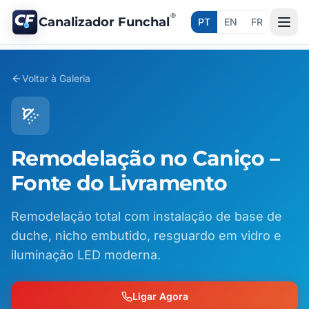
®
Canalizador Funchal
PT
EN
FR
Voltar à Galeria
Remodelação no Caniço –
Fonte do Livramento
Remodelação total com instalação de base de
duche, nicho embutido, resguardo em vidro e
iluminação LED moderna.
Ligar Agora