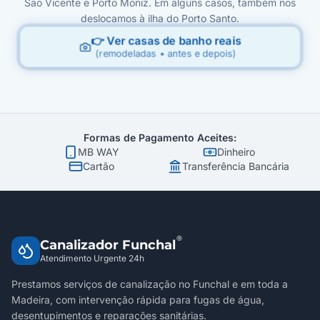
São Vicente e Porto Moniz. Em alguns casos, também nos
deslocamos à ilha do Porto Santo.
👉 Ver casas de banho reais
(remodeladas • antes e depois)
Formas de Pagamento Aceites:
MB WAY
Dinheiro
Cartão
Transferência Bancária
®
Canalizador Funchal
Atendimento Urgente 24h
Prestamos serviços de canalização no Funchal e em toda a
Madeira, com intervenção rápida para fugas de água,
desentupimentos e reparações sanitárias.