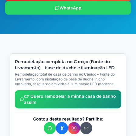
WhatsApp
🔧
Processo
▶
Vídeo
(
13
)
(
1
)
ANTES
DEPOIS
Remodelação completa no Caniço (Fonte do
(
3
)
(
8
)
Livramento) – base de duche e iluminação LED
📍
Caniço – Fonte do
Livramento
Remodelação total de casa de banho no Caniço – Fonte do
Livramento, com instalação de base de duche, nicho
embutido, resguardo em vidro e iluminação LED moderna.
👉 Quero remodelar a minha casa de banho
assim
Gostou deste resultado? Partilhe: