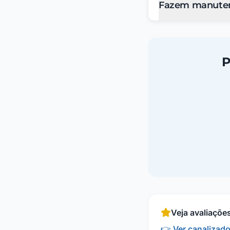
Fazem manuten
P
Veja avaliaçõe
👉 Ver canalizad