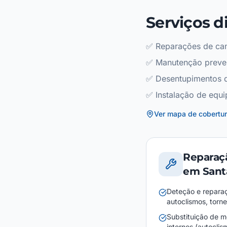
Serviços d
✅
Reparações de can
✅
Manutenção preve
✅
Desentupimentos 
✅
Instalação de equi
Ver mapa de cobertu
Reparaçã
em Sant
Deteção e repara
autoclismos, tornei
Substituição de 
internos (autocli