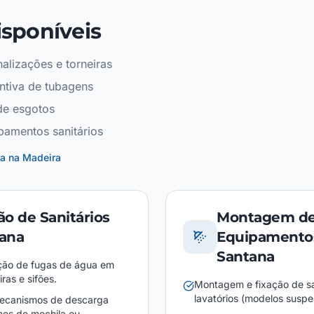
isponíveis
alizações e torneiras
ntiva de tubagens
de esgotos
pamentos sanitários
ra na Madeira
o de Sanitários
Montagem d
ana
Equipamento
Santana
ção de fugas de água em
ras e sifões.
Montagem e fixação de sa
lavatórios (modelos suspe
mecanismos de descarga
smos de mochila ou