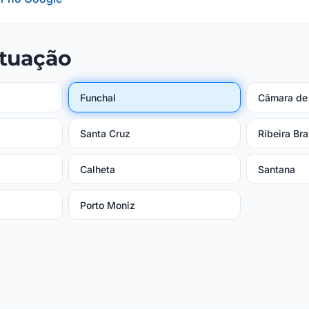
atuação
Funchal
Câmara de
Santa Cruz
Ribeira Br
Calheta
Santana
Porto Moniz