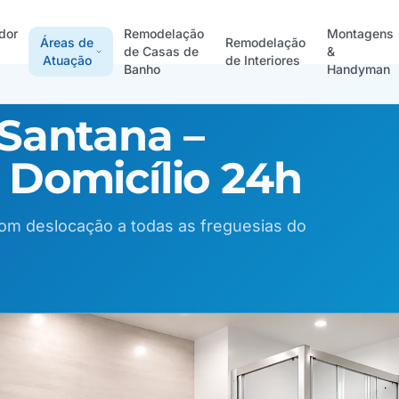
dor
Remodelação
Montagens
Áreas de
Remodelação
de Casas de
&
Atuação
de Interiores
Banho
Handyman
Santana –
Domicílio 24h
com deslocação a todas as freguesias do