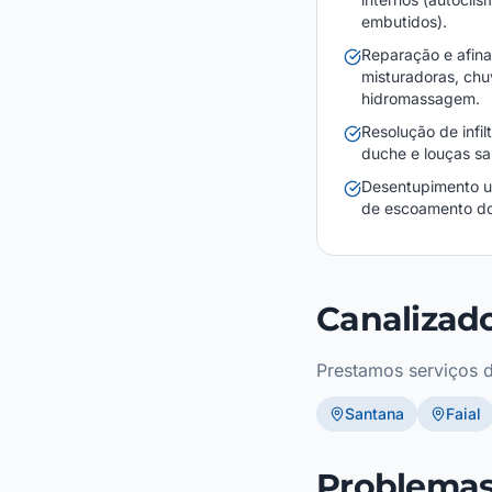
embutidos).
Reparação e afina
misturadoras, chu
hidromassagem.
Resolução de infi
duche e louças san
Desentupimento u
de escoamento do
Canalizado
Prestamos serviços d
Santana
Faial
Problemas