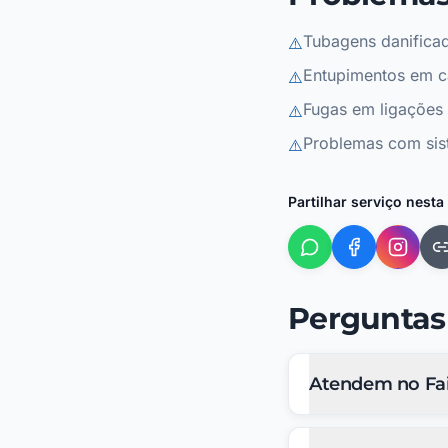
Tubagens danifica
⚠️
Entupimentos em 
⚠️
Fugas em ligações 
⚠️
Problemas com si
⚠️
Partilhar serviço nesta
Perguntas
Atendem no Fai