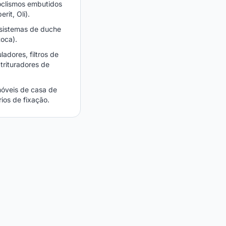
oclismos embutidos
rit, Oli).
sistemas de duche
oca).
adores, filtros de
trituradores de
óveis de casa de
ios de fixação.