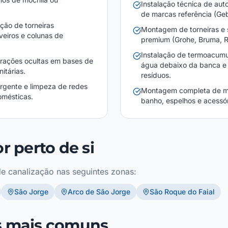
Instalação técnica de aut
de marcas referência (Gebe
ção de torneiras
Montagem de torneiras e 
veiros e colunas de
premium (Grohe, Bruma, R
Instalação de termoacumul
ltrações ocultas em bases de
água debaixo da banca e 
itárias.
resíduos.
rgente e limpeza de redes
Montagem completa de m
mésticas.
banho, espelhos e acessór
r perto de si
e canalização nas seguintes zonas:
São Jorge
Arco de São Jorge
São Roque do Faial
 mais comuns