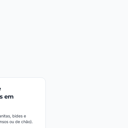
e
s em
nitas, bides e
nsos ou de chão).