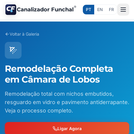
®
Canalizador Funchal
PT
EN
FR
Voltar à Galeria
Remodelação Completa
em Câmara de Lobos
Remodelação total com nichos embutidos,
resguardo em vidro e pavimento antiderrapante.
Veja o processo completo.
Ligar Agora