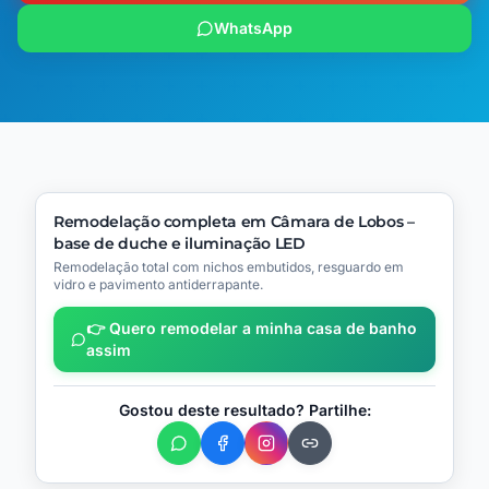
WhatsApp
🔧
Processo
▶
Vídeo
(
13
)
(
1
)
ANTES
Remodelação completa em Câmara de Lobos –
DEPOIS
(
4
)
(
16
)
base de duche e iluminação LED
📍
Câmara de Lobos
Remodelação total com nichos embutidos, resguardo em
vidro e pavimento antiderrapante.
👉 Quero remodelar a minha casa de banho
assim
Gostou deste resultado? Partilhe: