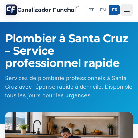
®
Canalizador Funchal
PT
EN
FR
Plombier à Santa Cruz
– Service
professionnel rapide
Services de plomberie professionnels à Santa
Cruz avec réponse rapide à domicile. Disponible
tous les jours pour les urgences.